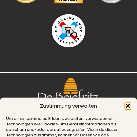
on
the
product
page
Zustimmung verwalten
76, route de Remich
Um dir ein optimales Erlebnis zu bieten, verwenden wir
Technologien wie Cookies, um Geräteinformationen zu
L-5330 Moutfort
speichern und/oder darauf zuzugreifen. Wenn du diesen
Technologien zustimmst, können wir Daten wie das