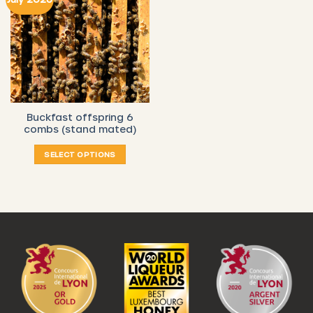
Buckfast offspring 6
combs (stand mated)
SELECT OPTIONS
This
product
has
multiple
variants.
The
options
may
be
chosen