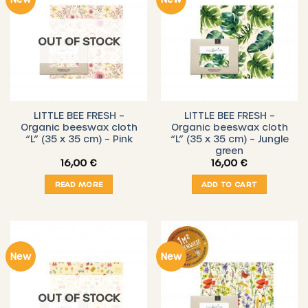
OUT OF STOCK
LITTLE BEE FRESH –
LITTLE BEE FRESH –
Organic beeswax cloth
Organic beeswax cloth
“L” (35 x 35 cm) – Pink
“L” (35 x 35 cm) – Jungle
green
16,00
€
16,00
€
READ MORE
ADD TO CART
New
New
OUT OF STOCK