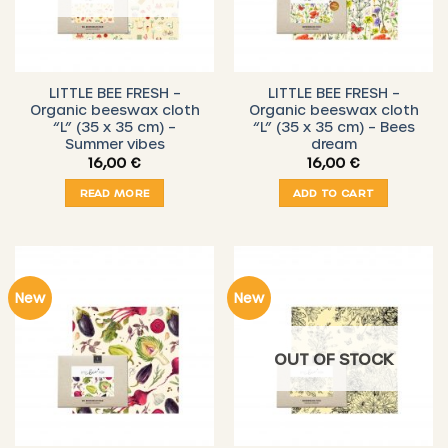
LITTLE BEE FRESH –
LITTLE BEE FRESH –
Organic beeswax cloth
Organic beeswax cloth
“L” (35 x 35 cm) –
“L” (35 x 35 cm) – Bees
Summer vibes
dream
16,00
€
16,00
€
READ MORE
ADD TO CART
New
New
OUT OF STOCK