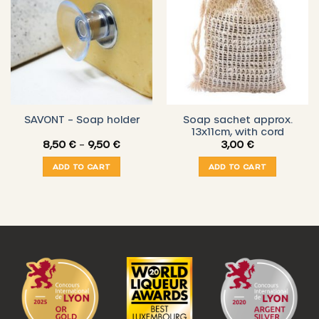
Soap sachet approx.
SAVONT – Soap holder
13x11cm, with cord
Price
8,50
€
–
9,50
€
3,00
€
range:
8,50 €
ADD TO CART
ADD TO CART
through
9,50 €