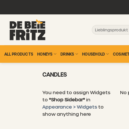
Skip
to
content
Search
for:
ALL PRODUCTS
HONEYS
DRINKS
HOUSEHOLD
COSMET
CANDLES
You need to assign Widgets
No 
to
"Shop Sidebar"
in
Appearance > Widgets
to
show anything here