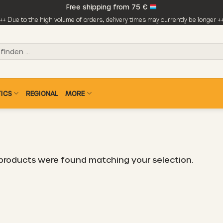
Free shipping from 75 €
++ Due to the high volume of orders, delivery times may currently be longer +
ICS
REGIONAL
MORE
products were found matching your selection.