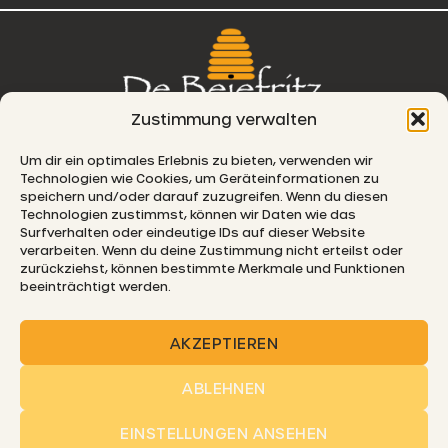
Zustimmung verwalten
76, route de Remich
Um dir ein optimales Erlebnis zu bieten, verwenden wir
Technologien wie Cookies, um Geräteinformationen zu
L-5330 Moutfort
speichern und/oder darauf zuzugreifen. Wenn du diesen
Technologien zustimmst, können wir Daten wie das
E-MAIL
Surfverhalten oder eindeutige IDs auf dieser Website
verarbeiten. Wenn du deine Zustimmung nicht erteilst oder
zurückziehst, können bestimmte Merkmale und Funktionen
beeinträchtigt werden.
© 2026 De Beiefritz
AKZEPTIEREN
ABLEHNEN
EINSTELLUNGEN ANSEHEN