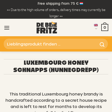
Skip
Free shipping from 75 €
to
++ Due to the high volume of orders, delivery times may currently be
content
longer ++
0
Search
for:
LUXEMBOURG HONEY
SCHNAPPS (HUNNEGDRËPP)
This traditional Luxembourg honey brandy is
handcrafted according to a secret house recipe
and is left to rest for months to develop its