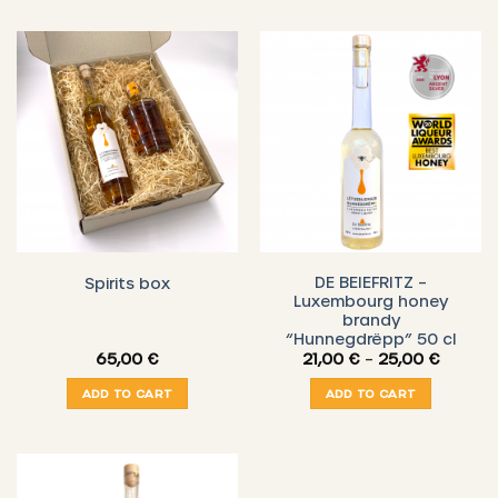
DE BEIEFRITZ –
Spirits box
Luxembourg honey
brandy
“Hunnegdrëpp” 50 cl
Price
65,00
€
21,00
€
–
25,00
€
range:
21,00 €
ADD TO CART
ADD TO CART
throug
25,00 