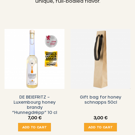
unique, full-bodied flavor.
DE BEIEFRITZ –
Gift bag for honey
Luxembourg honey
schnapps 50cl
brandy
“Hunnegdrëpp” 10 cl
7,00
€
3,00
€
ADD TO CART
ADD TO CART