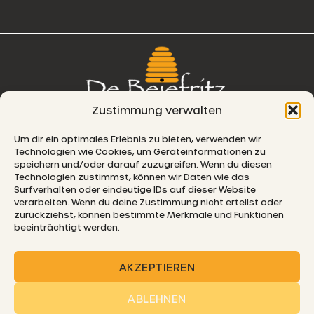
Zustimmung verwalten
76, route de Remich
Um dir ein optimales Erlebnis zu bieten, verwenden wir
Technologien wie Cookies, um Geräteinformationen zu
L-5330 Moutfort
speichern und/oder darauf zuzugreifen. Wenn du diesen
Technologien zustimmst, können wir Daten wie das
E-MAIL
Surfverhalten oder eindeutige IDs auf dieser Website
verarbeiten. Wenn du deine Zustimmung nicht erteilst oder
zurückziehst, können bestimmte Merkmale und Funktionen
beeinträchtigt werden.
© 2026 De Beiefritz
AKZEPTIEREN
ABLEHNEN