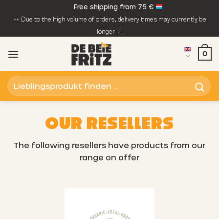
Skip
Free shipping from 75 €
to
++ Due to the high volume of orders, delivery times may currently be
content
longer ++
0
Search
for:
OUR RESELLERS
The following resellers have products from our
range on offer