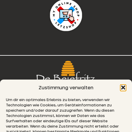
Zustimmung verwalten
76, route de Remich
Um dir ein optimales Erlebnis zu bieten, verwenden wir
Technologien wie Cookies, um Geräteinformationen zu
L-5330 Moutfort
speichern und/oder darauf zuzugreifen. Wenn du diesen
Technologien zustimmst, können wir Daten wie das
E-MAIL
Surfverhalten oder eindeutige IDs auf dieser Website
verarbeiten. Wenn du deine Zustimmung nicht erteilst oder
zurückziehst, können bestimmte Merkmale und Funktionen