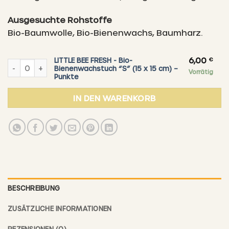
Ausgesuchte Rohstoffe
Bio-Baumwolle, Bio-Bienenwachs, Baumharz.
6,00
€
LITTLE BEE FRESH - Bio-
LITTLE BEE FRESH - Bio-Bienenwachstuch “S” (15 x 15 cm) – Pu
Bienenwachstuch “S” (15 x 15 cm) –
Vorrätig
Punkte
IN DEN WARENKORB
BESCHREIBUNG
ZUSÄTZLICHE INFORMATIONEN
REZENSIONEN (0)