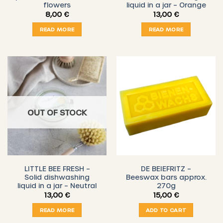
flowers
liquid in a jar – Orange
8,00
€
13,00
€
READ MORE
READ MORE
OUT OF STOCK
LITTLE BEE FRESH –
DE BEIEFRITZ –
Solid dishwashing
Beeswax bars approx.
liquid in a jar – Neutral
270g
13,00
€
15,00
€
READ MORE
ADD TO CART