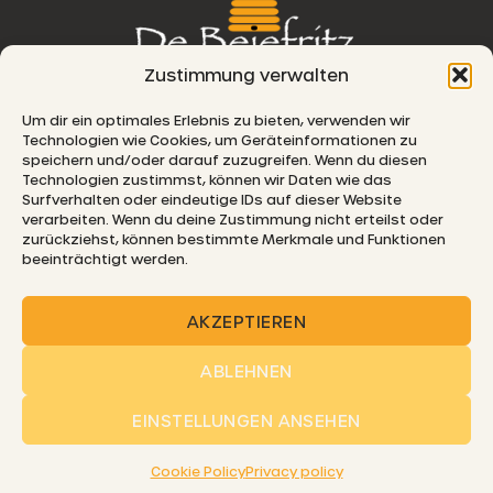
Zustimmung verwalten
76, route de Remich
Um dir ein optimales Erlebnis zu bieten, verwenden wir
Technologien wie Cookies, um Geräteinformationen zu
L-5330 Moutfort
speichern und/oder darauf zuzugreifen. Wenn du diesen
Technologien zustimmst, können wir Daten wie das
E-MAIL
Surfverhalten oder eindeutige IDs auf dieser Website
verarbeiten. Wenn du deine Zustimmung nicht erteilst oder
zurückziehst, können bestimmte Merkmale und Funktionen
beeinträchtigt werden.
© 2026 De Beiefritz
AKZEPTIEREN
ABLEHNEN
EINSTELLUNGEN ANSEHEN
SHIPPING
FAQ
COOKIE POLICY
PRIVACY
IMPRINT
Cookie Policy
Privacy policy
DISCLAIMER
GTC