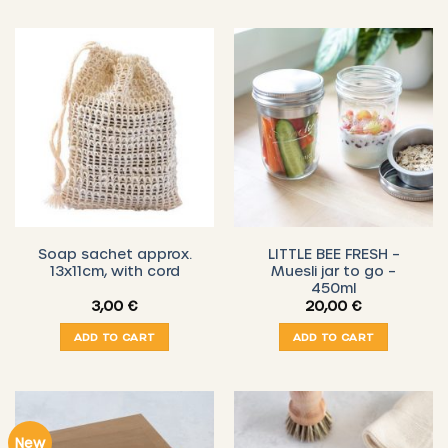
Soap sachet approx.
LITTLE BEE FRESH –
13x11cm, with cord
Muesli jar to go –
450ml
3,00
€
20,00
€
ADD TO CART
ADD TO CART
New