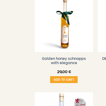
Golden honey schnapps
D
with elegance
29,00
€
ADD TO CART