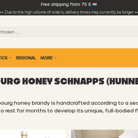
Free shipping from 75 €
++ Due to the high volume of orders, delivery times may currently be longer +
ICS
REGIONAL
MORE
URG HONEY SCHNAPPS (HUNN
bourg honey brandy is handcrafted according to a sec
to rest for months to develop its unique, full-bodied f