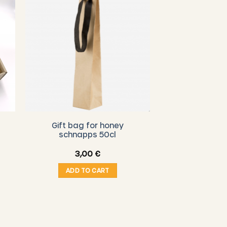
Gift bag for honey
schnapps 50cl
3,00
€
ADD TO CART