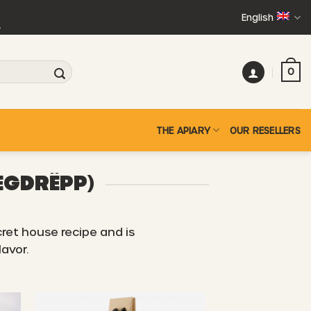
English
+
0
THE APIARY
OUR RESELLERS
EGDRËPP)
ret house recipe and is
lavor.