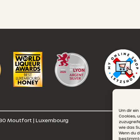
Um dir ein
Cookies, 
30 Moutfort | Luxembourg
E
zuzugreif
wie das Su
Wenn du de
bestimmte