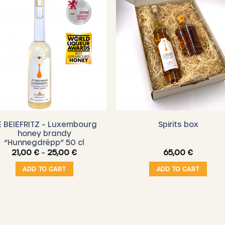
E BEIEFRITZ – Luxembourg
Spirits box
honey brandy
“Hunnegdrëpp” 50 cl
Price
21,00
€
–
25,00
€
65,00
€
range:
21,00 €
ADD TO CART
ADD TO CART
through
25,00 €