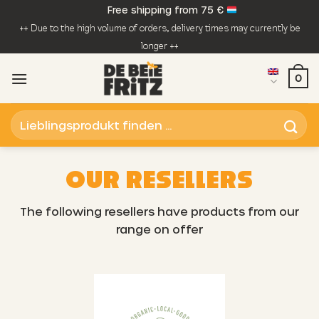
Skip
Free shipping from 75 €
to
++ Due to the high volume of orders, delivery times may currently be
content
longer ++
0
Search
for:
OUR RESELLERS
The following resellers have products from our
range on offer