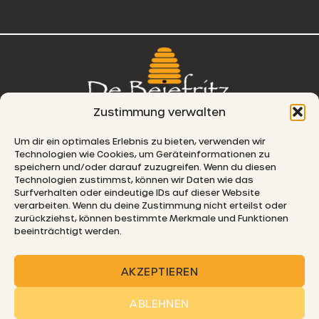
Zustimmung verwalten
76, route de Remich
Um dir ein optimales Erlebnis zu bieten, verwenden wir
Technologien wie Cookies, um Geräteinformationen zu
L-5330 Moutfort
speichern und/oder darauf zuzugreifen. Wenn du diesen
Technologien zustimmst, können wir Daten wie das
E-MAIL
Surfverhalten oder eindeutige IDs auf dieser Website
verarbeiten. Wenn du deine Zustimmung nicht erteilst oder
zurückziehst, können bestimmte Merkmale und Funktionen
beeinträchtigt werden.
© 2026 De Beiefritz
AKZEPTIEREN
ABLEHNEN