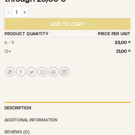
25,00 €
DE BEIEFRITZ - Luxembourg honey brandy "Hunnegdrëpp"
ADD TO CART
PRODUCT QUANTITY
PRICE PER UNIT
6 - 11
23,00
€
12+
21,00
€
DESCRIPTION
ADDITIONAL INFORMATION
REVIEWS (0)