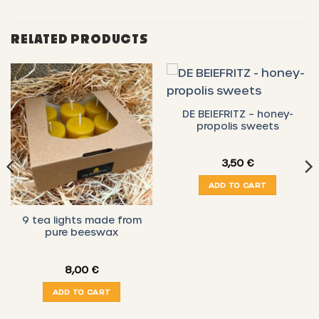
RELATED PRODUCTS
DE BEIEFRITZ – honey-
propolis sweets
3,50
€
ADD TO CART
9 tea lights made from
pure beeswax
8,00
€
ADD TO CART