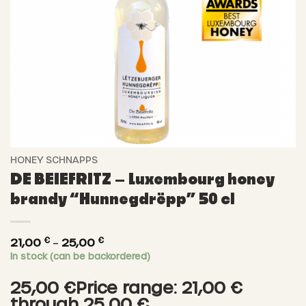
HONEY SCHNAPPS
DE BEIEFRITZ – Luxembourg honey
brandy “Hunnegdrëpp” 50 cl
€
€
Price
21,00
–
25,00
In stock (can be backordered)
range:
21,00 €
25,00 €Price range: 21,00 €
through
through 25,00 €