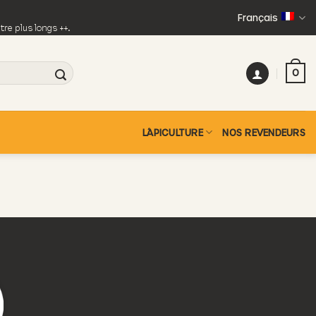
Français
re plus longs ++.
0
L´APICULTURE
NOS REVENDEURS