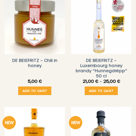
DE BEIEFRITZ – Chili in
DE BEIEFRITZ –
honey
Luxembourg honey
brandy “Hunnegdrëpp”
50 cl
Price
5,00
€
21,00
€
–
25,00
€
range:
21,00 €
ADD TO CART
ADD TO CART
throug
25,00 
NEW
NEW