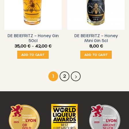
DE BEIEFRITZ – Honey Gin
DE BEIEFRITZ – Honey
50cl
Mini Gin 5cl
Price
35,00
€
–
42,00
€
8,00
€
range:
35,00 €
ADD TO CART
ADD TO CART
through
42,00 €
1
2