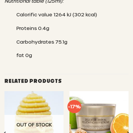
Nutritional table (125ml):
Calorific value 1264 kJ (302 kcal)
Proteins 0.4g
Carbohydrates 75.1g
fat 0g
RELATED PRODUCTS
-17%
OUT OF STOCK