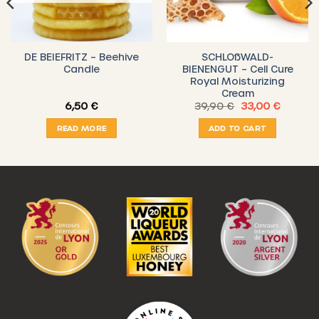
DE BEIEFRITZ – Beehive
SCHLOßWALD-
Candle
BIENENGUT – Cell Cure
Royal Moisturizing
Cream
nt
Original
Current
6,50
€
39,90
€
33,00
€
price
price
was:
is:
READ MORE
ADD TO CART
 €.
39,90 €.
33,00 €