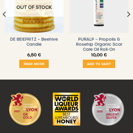
OUT OF STOCK
DE BEIEFRITZ – Beehive
PURALP – Propolis &
Candle
Rosehip Organic Scar
Care Oil Roll-On
6,50
€
10,00
€
READ MORE
ADD TO CART