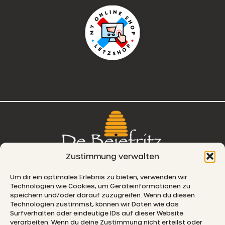
Zustimmung verwalten
76, route de Remich
Um dir ein optimales Erlebnis zu bieten, verwenden wir
Technologien wie Cookies, um Geräteinformationen zu
L-5330 Moutfort
speichern und/oder darauf zuzugreifen. Wenn du diesen
Technologien zustimmst, können wir Daten wie das
E-MAIL
Surfverhalten oder eindeutige IDs auf dieser Website
verarbeiten. Wenn du deine Zustimmung nicht erteilst oder