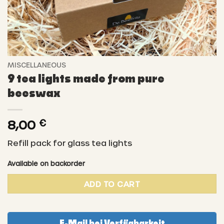
MISCELLANEOUS
9 tea lights made from pure
beeswax
8,00
€
Refill pack for glass tea lights
Available on backorder
ADD TO CART
E-Mail bei Verfügbarkeit