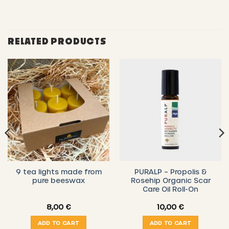
RELATED PRODUCTS
9 tea lights made from
PURALP – Propolis &
pure beeswax
Rosehip Organic Scar
Care Oil Roll-On
8,00
€
10,00
€
ADD TO CART
ADD TO CART