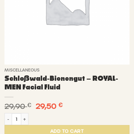
MISCELLANEOUS
Schloßwald-Bienengut – ROYAL-
MEN Facial Fluid
Original
Current
29,90
€
29,50
€
price
price
Schloßwald-Bienengut - ROYAL-MEN Facial Fluid quantit
was:
is:
29,90 €.
29,50 €.
ADD TO CART