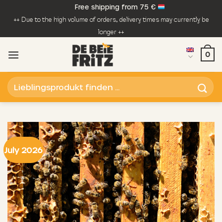
Skip
Free shipping from 75 €
to
++ Due to the high volume of orders, delivery times may currently be
content
longer ++
0
Search
for:
July 2026