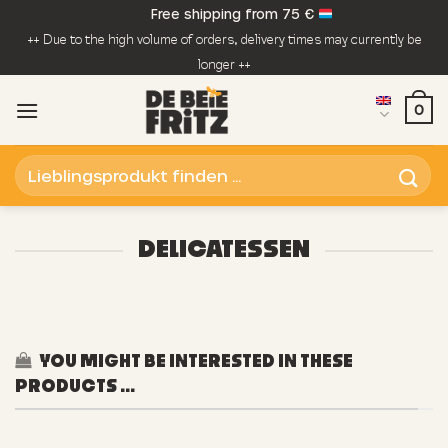
Skip
Free shipping from 75 €
to
++ Due to the high volume of orders, delivery times may currently be
content
longer ++
0
Search
for:
DELICATESSEN
YOU MIGHT BE INTERESTED IN THESE
PRODUCTS ...