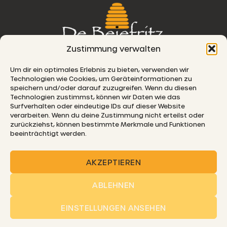
Zustimmung verwalten
76, route de Remich
Um dir ein optimales Erlebnis zu bieten, verwenden wir
Technologien wie Cookies, um Geräteinformationen zu
L-5330 Moutfort
speichern und/oder darauf zuzugreifen. Wenn du diesen
Technologien zustimmst, können wir Daten wie das
E-MAIL
Surfverhalten oder eindeutige IDs auf dieser Website
verarbeiten. Wenn du deine Zustimmung nicht erteilst oder
zurückziehst, können bestimmte Merkmale und Funktionen
beeinträchtigt werden.
© 2026 De Beiefritz
AKZEPTIEREN
ABLEHNEN
EINSTELLUNGEN ANSEHEN
SHIPPING
FAQ
COOKIE POLICY
PRIVACY
IMPRINT