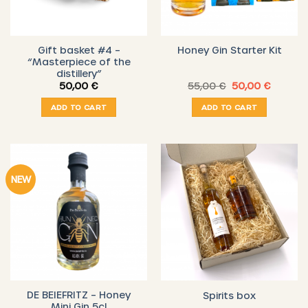
Gift basket #4 –
Honey Gin Starter Kit
“Masterpiece of the
distillery”
Original
Current
50,00
€
55,00
€
50,00
€
price
price
was:
is:
ADD TO CART
ADD TO CART
55,00 €.
50,00 €
NEW
DE BEIEFRITZ – Honey
Spirits box
Mini Gin 5cl