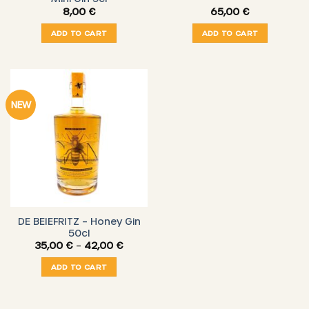
8,00
€
65,00
€
ADD TO CART
ADD TO CART
NEW
DE BEIEFRITZ – Honey Gin
50cl
Price
35,00
€
–
42,00
€
range:
35,00 €
ADD TO CART
through
42,00 €